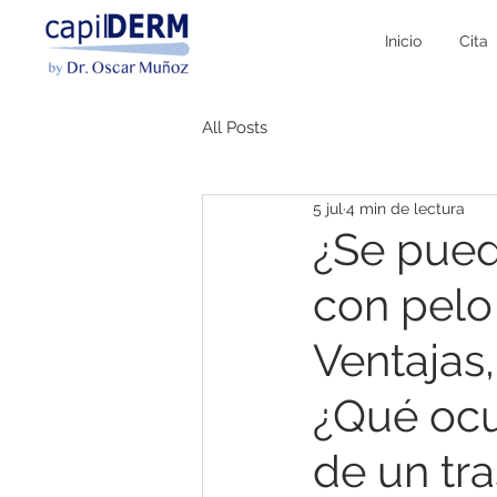
Inicio
Cita
All Posts
5 jul
4 min de lectura
¿Se pued
con pelo
Ventajas,
¿Qué ocu
de un tra