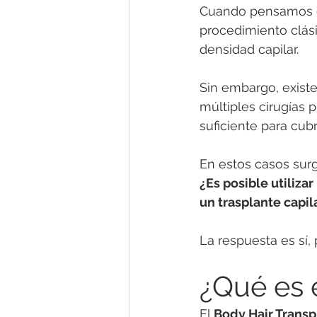
Cuando pensamos en 
procedimiento clási
densidad capilar.
Sin embargo, exist
múltiples cirugías 
suficiente para cubr
En estos casos surg
¿Es posible utiliza
un trasplante capil
La respuesta es sí,
¿Qué es 
El 
Body Hair Transp