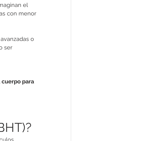
maginan el 
onas con menor 
 avanzadas o 
o ser 
l cuerpo para 
(BHT)?
ículos 