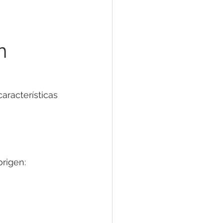
n 
aracterísticas 
origen: