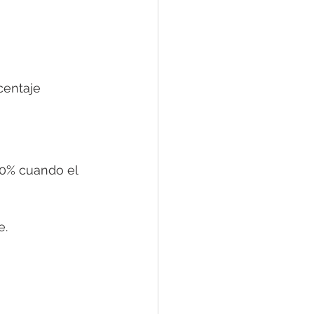
centaje 
90% cuando el 
e.