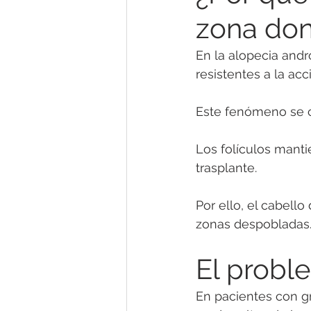
zona do
En la alopecia andro
resistentes a la ac
Este fenómeno se c
Los folículos manti
trasplante.
Por ello, el cabello
zonas despobladas
El probl
En pacientes con g