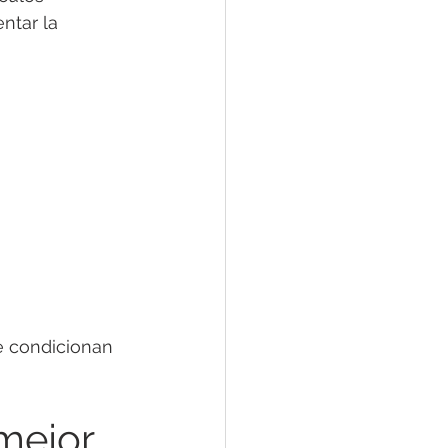
ntar la 
e condicionan 
mejor 