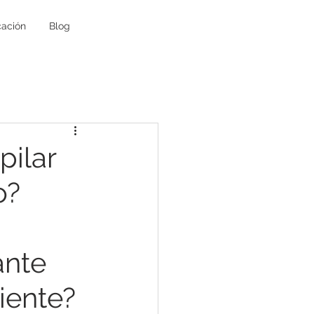
ación
Blog
pilar
o?
nte 
ciente?