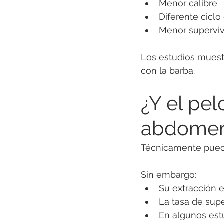
Menor calibre
Diferente ciclo
Menor supervi
Los estudios muestr
con la barba.
¿Y el pel
abdome
Técnicamente puede
Sin embargo:
Su extracción 
La tasa de supe
En algunos est