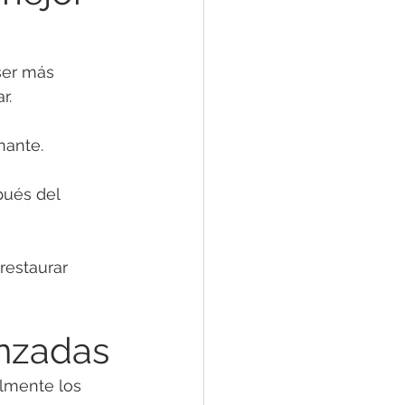
ser más 
r.
nante.
pués del 
restaurar 
anzadas
lmente los 